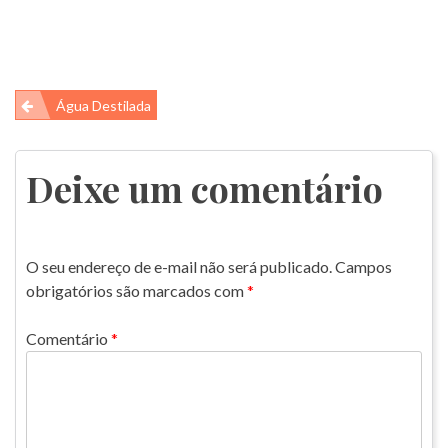
Navegação
Água Destilada
de
Post
Deixe um comentário
O seu endereço de e-mail não será publicado.
Campos
obrigatórios são marcados com
*
Comentário
*