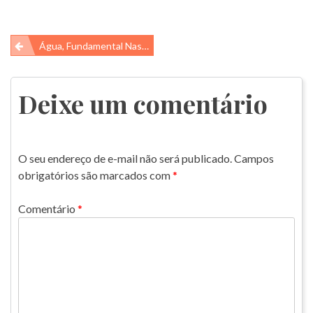
Navegação
Água, Fundamental Nas Usinas Nucleares!
de
Post
Deixe um comentário
O seu endereço de e-mail não será publicado.
Campos
obrigatórios são marcados com
*
Comentário
*