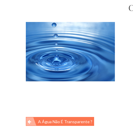
C
Navegação
A Água Não É Transparente ?
de