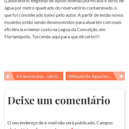
(Laboratório Regional de Apoio Animal) purificava 4 litros de
água por metro quadrado do reservatório contaminado, o
que foi considerado baixo pelo autor. A partir de então novos
modelos estão sendo desenvolvidos para atuarem com mais
eficiência e menor custo na Lagoa da Conceição, em
Florianópolis. Torcendo aqui para que dê certo!!!
Navegação
A Fransciscana…. Um Golfinho Tímido, Mas Ameaçado!
Utilização De Água Durante A Pandemia
de
Post
Deixe um comentário
O seu endereço de e-mail não será publicado.
Campos