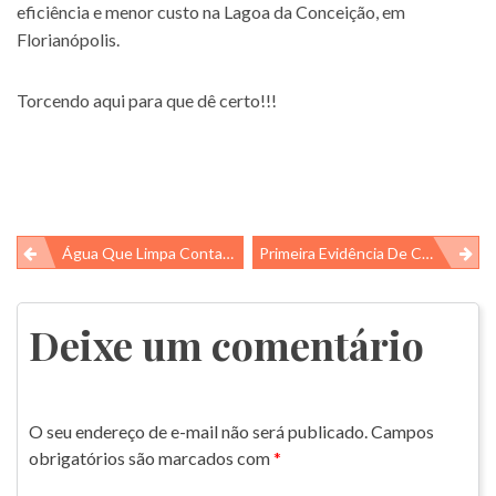
eficiência e menor custo na Lagoa da Conceição, em
Florianópolis.
Torcendo aqui para que dê certo!!!
Navegação
Água Que Limpa Contaminantes…
Primeira Evidência De Contaminação Microplástica Em Peixes Da Antártida (Actinopterygii, Perciformes)
de
Post
Deixe um comentário
O seu endereço de e-mail não será publicado.
Campos
obrigatórios são marcados com
*