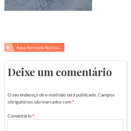
Navegação
Água Reciclada Na Estação Espacial Internacional
de
Post
Deixe um comentário
O seu endereço de e-mail não será publicado.
Campos
obrigatórios são marcados com
*
Comentário
*