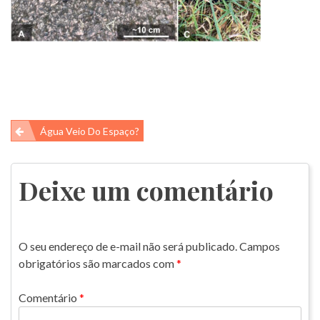
Navegação
Água Veio Do Espaço?
de
Post
Deixe um comentário
O seu endereço de e-mail não será publicado.
Campos
obrigatórios são marcados com
*
Comentário
*