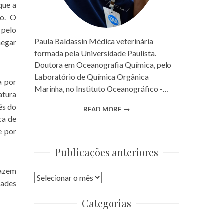
que a
co. O
 pelo
Paula Baldassin Médica veterinária
hegar
formada pela Universidade Paulista.
Doutora em Oceanografia Química, pelo
Laboratório de Química Orgânica
a por
Marinha, no Instituto Oceanográfico -…
atura
és do
READ MORE
ca de
e por
Publicações anteriores
razem
Publicações
dades
anteriores
Categorias