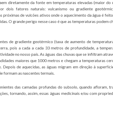
saem diretamente da fonte em temperaturas elevadas (maior do 
r dois fatores naturais: vulcanismo ou gradiente geotérmi
 próximas de vulcões ativos onde o aquecimento da água é feito
das. O grande perigo nesse caso é que as temperaturas podem c
ientes de gradiente geotérmico (taxa de aumento de temperatur
terra, pois a cada a cada 33 metros de profundidade, a temper
ividade no nosso país. As águas das chuvas que se infiltram atrav
fundidades maiores que 1000 metros e chegam a temperaturas cer
e. Depois de aquecidas, as águas migram em direção à superfíci
cie formam as nascentes termais.
enientes das camadas profundas do subsolo, quando afloram, t
ções, tornando, assim, essas águas medicinais e/ou com proprie