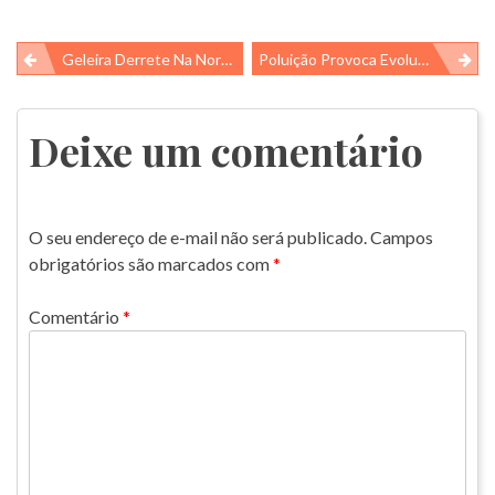
Navegação
Geleira Derrete Na Noruega E Revela Mais De 2000 Artefatos Antigos
Poluição Provoca Evolução De Bactérias Resistentes
de
Post
Deixe um comentário
O seu endereço de e-mail não será publicado.
Campos
obrigatórios são marcados com
*
Comentário
*