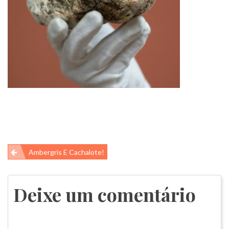
Navegação
Ambergris E Cachalote!
de
Post
Deixe um comentário