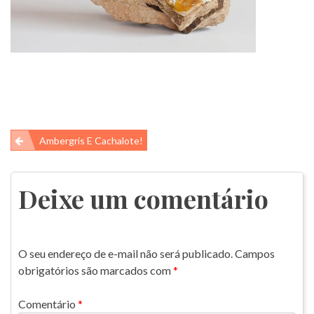
Navegação
Ambergris E Cachalote!
de
Post
Deixe um comentário
O seu endereço de e-mail não será publicado.
Campos
obrigatórios são marcados com
*
Comentário
*