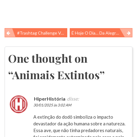
Navegação
#Trashtag Challenge Vamos Seguir? Ou Melhor, Fazer?
É Hoje O Dia… Da Alegria E A Tristeza Nem Pode Pensar Em Chegar!!!
de
Post
One thought on
“
Animais Extintos
”
HiperHistória
disse:
30/01/2025 às 3:02 AM
A extinção do dodô simboliza o impacto
devastador da ação humana sobre a natureza.
Essa ave, que não tinha predadores naturais,