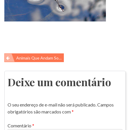
Navegação
Animais Que Andam Sobre As Águas
de
Post
Deixe um comentário
O seu endereço de e-mail não será publicado.
Campos
obrigatórios são marcados com
*
Comentário
*