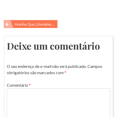
Navegação
Aranha Que, Literalmente, Constrói Pontes!
de
Post
Deixe um comentário
O seu endereço de e-mail não será publicado.
Campos
obrigatórios são marcados com
*
Comentário
*