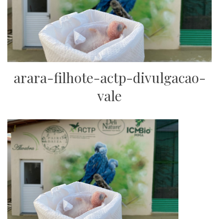
arara-filhote-actp-divulgacao-
vale