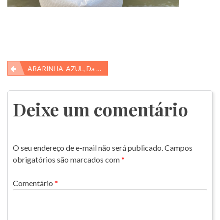
Navegação
ARARINHA-AZUL, Da Vergonha A Reconquista
de
Post
Deixe um comentário
O seu endereço de e-mail não será publicado.
Campos
obrigatórios são marcados com
*
Comentário
*