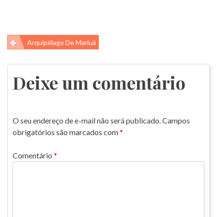
Navegação
Arquipélago De Mariuá
de
Post
Deixe um comentário
O seu endereço de e-mail não será publicado.
Campos
obrigatórios são marcados com
*
Comentário
*