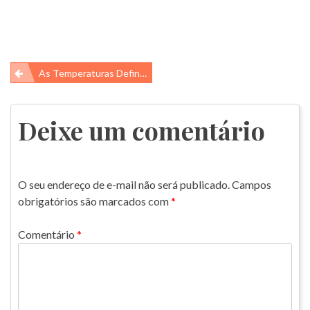
Navegação
As Temperaturas Definem O Sexo…
de
Post
Deixe um comentário
O seu endereço de e-mail não será publicado.
Campos
obrigatórios são marcados com
*
Comentário
*