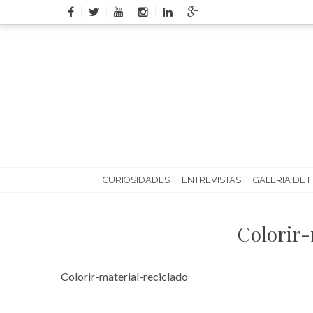
Skip
to
content
CURIOSIDADES
ENTREVISTAS
GALERIA DE 
Colorir-
Colorir-material-reciclado