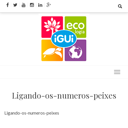
Skip
Search
for:
to
content
Ligando-os-numeros-peixes
Ligando-os-numeros-peixes