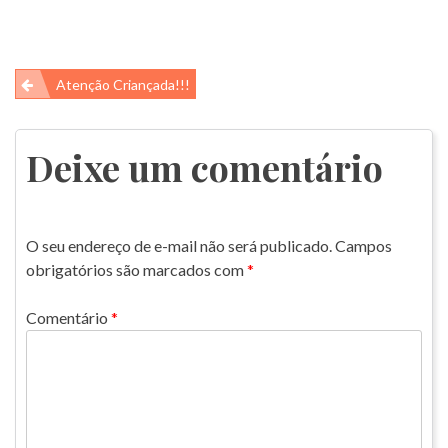
Navegação
Atenção Criançada!!!
de
Post
Deixe um comentário
O seu endereço de e-mail não será publicado.
Campos
obrigatórios são marcados com
*
Comentário
*