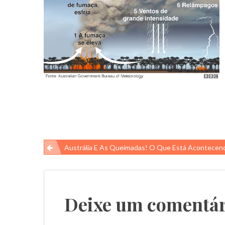
Navegação
Austrália E As Queimadas! O Que Está Acontece
de
Post
Deixe um comentár