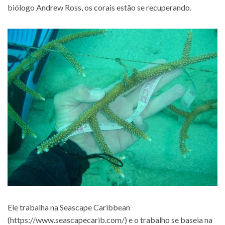
biólogo Andrew Ross, os corais estão se recuperando.
Ele trabalha na Seascape Caribbean
(
https://www.seascapecarib.com/
) e o trabalho se baseia na