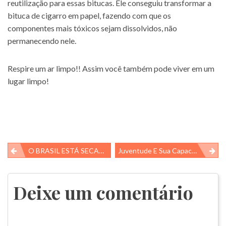
reutilização para essas bitucas. Ele conseguiu transformar a
bituca de cigarro em papel, fazendo com que os
componentes mais tóxicos sejam dissolvidos, não
permanecendo nele.
Respire um ar limpo!! Assim você também pode viver em um
lugar limpo!
Navegação
O BRASIL ESTÁ SECANDO…
Juventude E Sua Capacidade De Inovar!
de
Post
Deixe um comentário