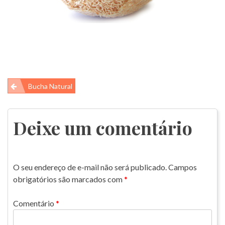
Navegação
Bucha Natural
de
Post
Deixe um comentário
O seu endereço de e-mail não será publicado.
Campos
obrigatórios são marcados com
*
Comentário
*