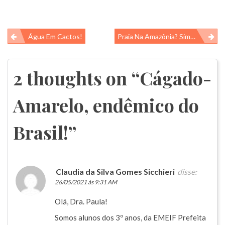
Navegação
Água Em Cactos!
Praia Na Amazônia? Sim, Vamos Lá?
de
Post
2 thoughts on “
Cágado-
Amarelo, endêmico do
Brasil!
”
Claudia da Silva Gomes Sicchieri
disse:
26/05/2021 às 9:31 AM
Olá, Dra. Paula!
Somos alunos dos 3º anos, da EMEIF Prefeita