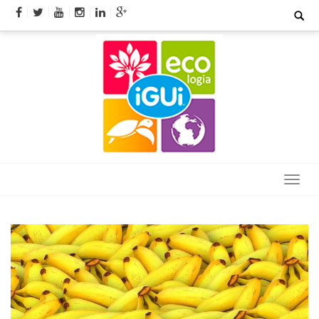
Skip
Search
for:
to
content