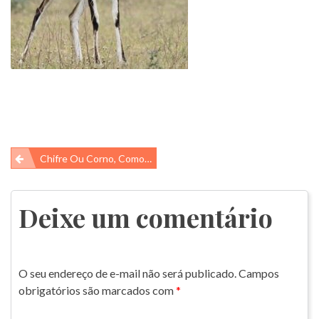
Navegação
Chifre Ou Corno, Como Diferenciar?
de
Post
Deixe um comentário
O seu endereço de e-mail não será publicado.
Campos
obrigatórios são marcados com
*