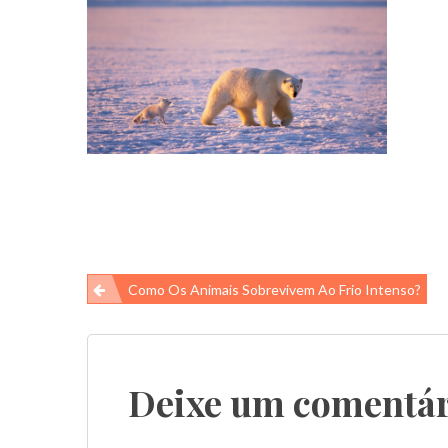
Navegação
Como Os Animais Sobrevivem Ao Frio Intenso?
de
Post
Deixe um comentár