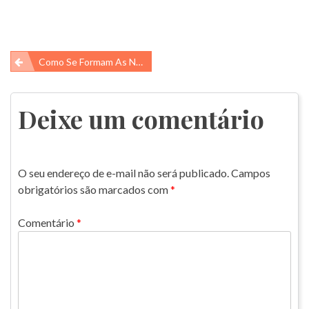
Navegação
Como Se Formam As Nuvens?
de
Post
Deixe um comentário
O seu endereço de e-mail não será publicado.
Campos
obrigatórios são marcados com
*
Comentário
*