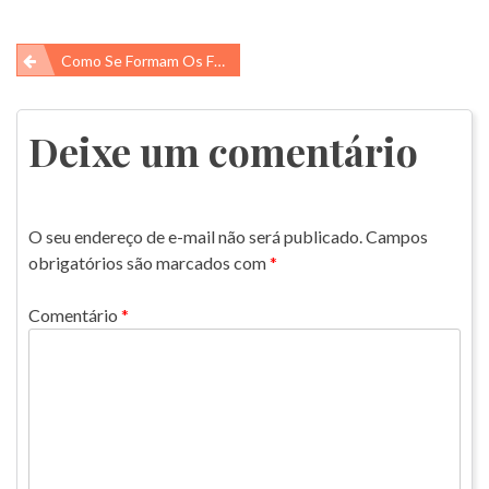
Navegação
Como Se Formam Os Furacões?
de
Post
Deixe um comentário
O seu endereço de e-mail não será publicado.
Campos
obrigatórios são marcados com
*
Comentário
*