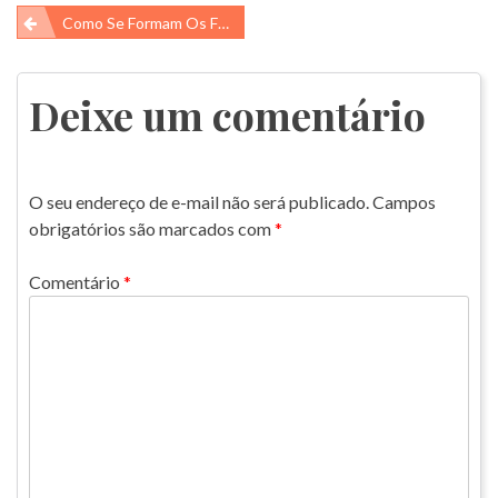
Navegação
Como Se Formam Os Furacões?
de
Post
Deixe um comentário
O seu endereço de e-mail não será publicado.
Campos
obrigatórios são marcados com
*
Comentário
*