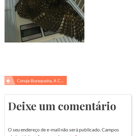
Navegação
Coruja-Buraqueira, A Coruja Que Aparece Durante O Dia!!
de
Post
Deixe um comentário
O seu endereço de e-mail não será publicado.
Campos