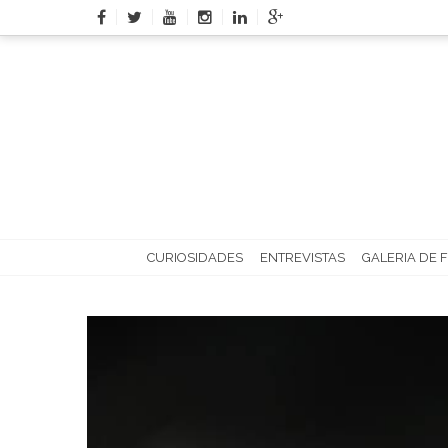
Skip
to
content
CURIOSIDADES
ENTREVISTAS
GALERIA DE 