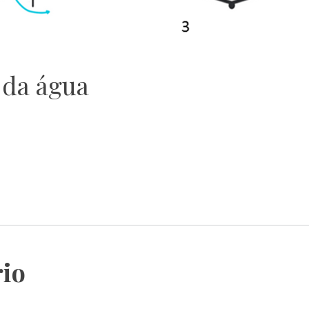
 da água
io