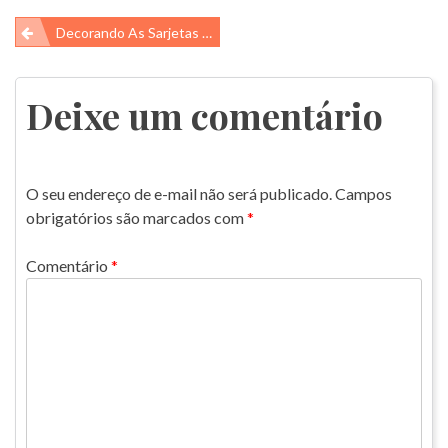
Navegação
Decorando As Sarjetas Para Um Futuro Melhor!
de
Post
Deixe um comentário
O seu endereço de e-mail não será publicado.
Campos
obrigatórios são marcados com
*
Comentário
*