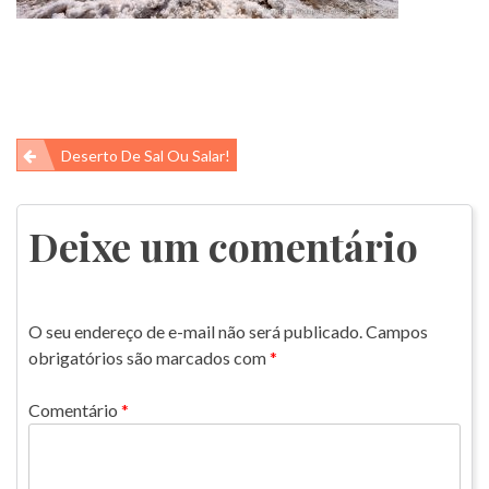
Navegação
Deserto De Sal Ou Salar!
de
Post
Deixe um comentário
O seu endereço de e-mail não será publicado.
Campos
obrigatórios são marcados com
*
Comentário
*