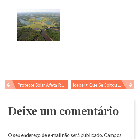
Navegação
Protetor Solar Afeta Recifes De Corais
Iceberg Que Se Soltou Da Antártida Revelou Ecossistema Escondido Há Milhares De Anos
de
Post
Deixe um comentário
O seu endereço de e-mail não será publicado.
Campos