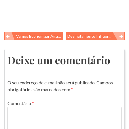
Navegação
Vamos Economizar Água!!
Desmatamento Influencia Os Peixes Na Amazônia
de
Post
Deixe um comentário
O seu endereço de e-mail não será publicado.
Campos
obrigatórios são marcados com
*
Comentário
*