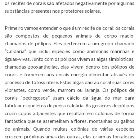
os recifes de corais são afetados negativamente por algumas
substâncias presentes nos protetores solares.
Primeiro vamos entender o que é um recife de coral: os corais
são compostos de pequenos animais de corpo macio,
chamados de pólipos. Eles pertencem a um grupo chamado
“Cnidaria”, que inclui espécies como anêmonas marinhas e
águas-vivas. Junto com os pólipos vivem as algas simbióticas,
chamadas zooxanthellae, elas vivem dentro dos pólipos de
corais e fornecem aos corais energia alimentar através do
processo de fotossíntese. Estas algas dão ao coral suas cores
vibrantes, como verde, marrom ou laranja. Os pólipos de
corais “pedregosos” usam cálcio da água do mar para
fabricar esqueletos de pedra calcária. As gerações de pólipos
criam copos adjacentes que resultam em colônias de forma
fantástica que se assemelham a flores, montanhas ou galhos
de animais. Quando muitas colônias de várias espécies
crescem próximas umas das outras, elas criam as fortalezas