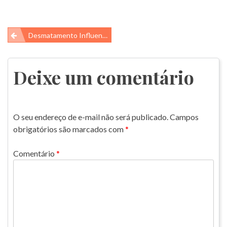
Navegação
Desmatamento Influencia Os Peixes Na Amazônia
de
Post
Deixe um comentário
O seu endereço de e-mail não será publicado.
Campos
obrigatórios são marcados com
*
Comentário
*