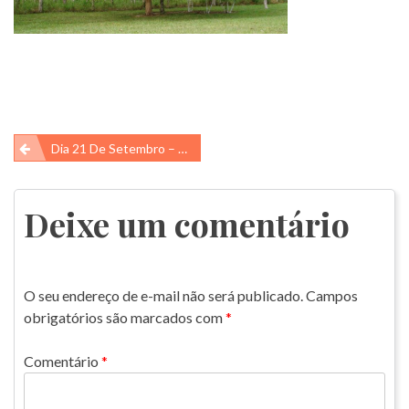
Navegação
Dia 21 De Setembro – Dia Da Árvore
de
Post
Deixe um comentário
O seu endereço de e-mail não será publicado.
Campos
obrigatórios são marcados com
*
Comentário
*