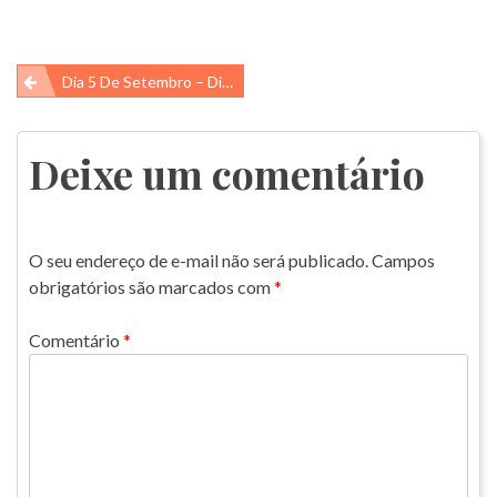
Navegação
Dia 5 De Setembro – Dia Da Amazônia
de
Post
Deixe um comentário
O seu endereço de e-mail não será publicado.
Campos
obrigatórios são marcados com
*
Comentário
*