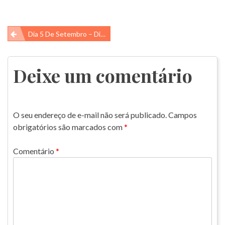
Navegação
Dia 5 De Setembro – Dia Da Amazônia
de
Post
Deixe um comentário
O seu endereço de e-mail não será publicado.
Campos
obrigatórios são marcados com
*
Comentário
*