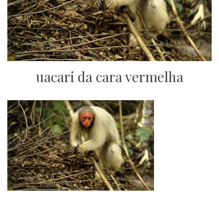
uacari da cara vermelha