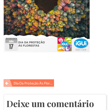
Navegação
Dia Da Proteção Às Florestas
de
Post
Deixe um comentário