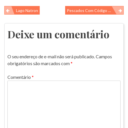
Navegação
Lago Natron
Pescados Com Código Para Rastreamento, Uma Ótima Novidade Para O Meio Ambiente!
de
Post
Deixe um comentário
O seu endereço de e-mail não será publicado.
Campos
obrigatórios são marcados com
*
Comentário
*