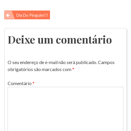
Navegação
Dia Do Pinguim!!!
de
Post
Deixe um comentário
O seu endereço de e-mail não será publicado.
Campos
obrigatórios são marcados com
*
Comentário
*