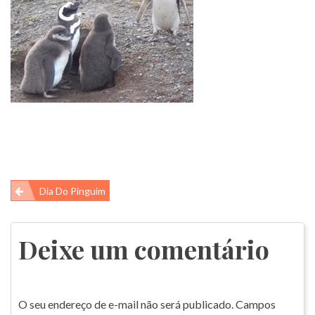
Navegação
Dia Do Pinguim
de
Post
Deixe um comentário
O seu endereço de e-mail não será publicado.
Campos