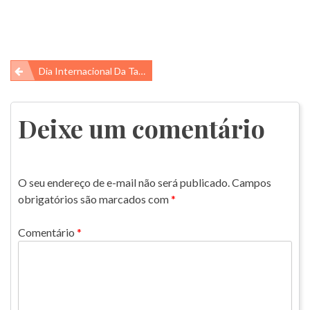
Navegação
Dia Internacional Da Tartaruga Marinha
de
Post
Deixe um comentário
O seu endereço de e-mail não será publicado.
Campos
obrigatórios são marcados com
*
Comentário
*