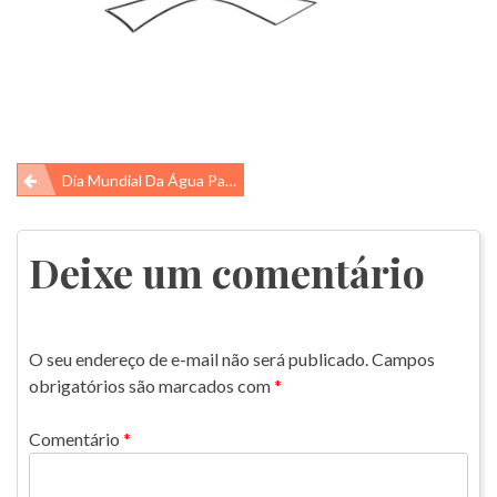
Navegação
Dia Mundial Da Água Para As Crianças – Vamos Colorir?
de
Post
Deixe um comentário
O seu endereço de e-mail não será publicado.
Campos
obrigatórios são marcados com
*
Comentário
*