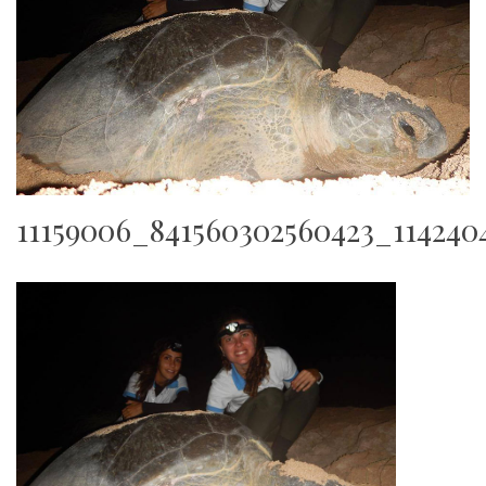
11159006_841560302560423_114240