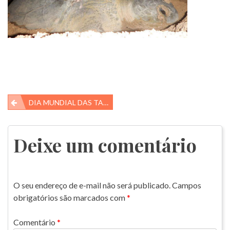
Navegação
DIA MUNDIAL DAS TARTARUGAS MARINHAS
de
Post
Deixe um comentário
O seu endereço de e-mail não será publicado.
Campos
obrigatórios são marcados com
*
Comentário
*