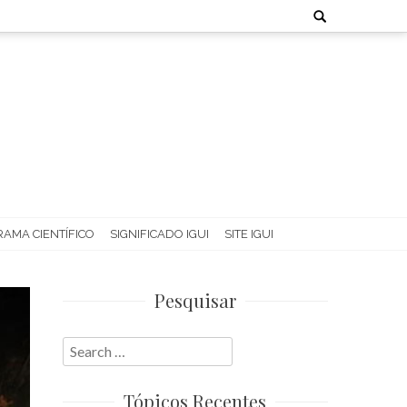
Search
for:
AMA CIENTÍFICO
SIGNIFICADO IGUI
SITE IGUI
Pesquisar
Search
for:
Tópicos Recentes