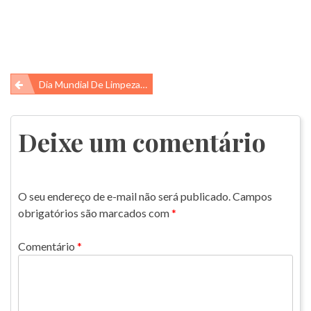
Navegação
Dia Mundial De Limpeza De Praias E Rios – CLEAN UP DAY
de
Post
Deixe um comentário
O seu endereço de e-mail não será publicado.
Campos
obrigatórios são marcados com
*
Comentário
*